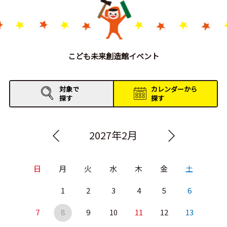
こども未来創造館イベント
対象で
カレンダーから
探す
探す
2027年2月
日
月
火
水
木
金
土
1
2
3
4
5
6
7
8
9
10
11
12
13