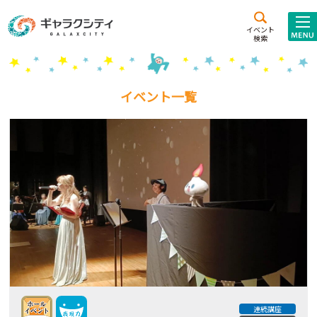
アクセス
施設案内
イベント
検索
こども
西新井
施設･
未来創造館
文化ホール
アトラクション
イベント一覧
ギャラクシティとは
施設貸出･団体利用
こどもみーてぃんぐ
Gがくえん
ブランドからの
お知らせ
いっしょに創る
連続講座
イベントレポート