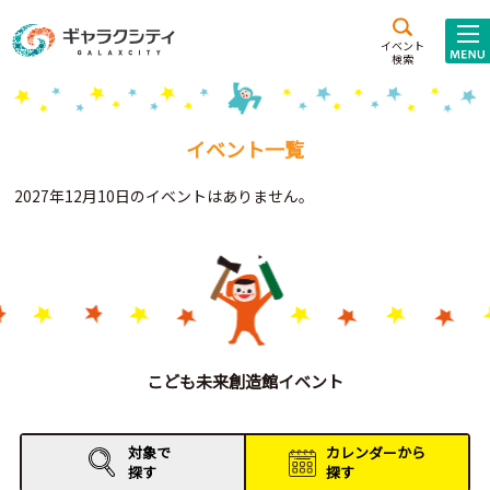
アクセス
施設案内
イベント
検索
こども
西新井
施設･
未来創造館
文化ホール
アトラクション
イベント一覧
ギャラクシティとは
2027年12月10日のイベントはありません。
施設貸出･団体利用
こどもみーてぃんぐ
Gがくえん
ブランドからの
お知らせ
こども未来創造館イベント
いっしょに創る
対象で
カレンダーから
探す
探す
イベントレポート