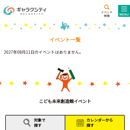
アクセス
施設案内
イベント
検索
こども
西新井
施設･
未来創造館
文化ホール
アトラクション
イベント一覧
ギャラクシティとは
2027年08月11日のイベントはありません。
施設貸出･団体利用
こどもみーてぃんぐ
Gがくえん
ブランドからの
お知らせ
こども未来創造館イベント
いっしょに創る
対象で
カレンダーから
探す
探す
イベントレポート