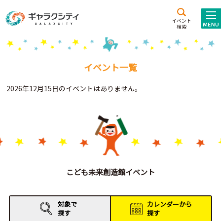
アクセス
施設案内
イベント
検索
こども
西新井
施設･
未来創造館
文化ホール
アトラクション
イベント一覧
ギャラクシティとは
2026年12月15日のイベントはありません。
施設貸出･団体利用
こどもみーてぃんぐ
Gがくえん
ブランドからの
お知らせ
こども未来創造館イベント
いっしょに創る
対象で
カレンダーから
探す
探す
イベントレポート