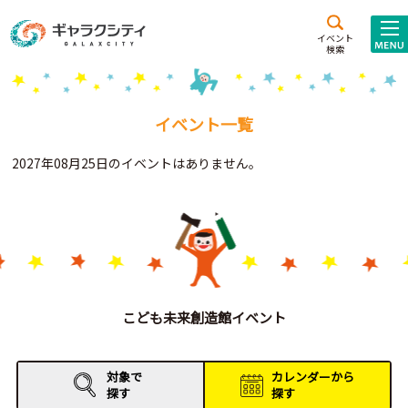
アクセス
施設案内
イベント
検索
こども
西新井
施設･
未来創造館
文化ホール
アトラクション
イベント一覧
ギャラクシティとは
2027年08月25日のイベントはありません。
施設貸出･団体利用
こどもみーてぃんぐ
Gがくえん
ブランドからの
お知らせ
こども未来創造館イベント
いっしょに創る
対象で
カレンダーから
探す
探す
イベントレポート