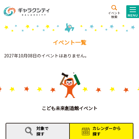
アクセス
施設案内
イベント
検索
こども
西新井
施設･
未来創造館
文化ホール
アトラクション
イベント一覧
ギャラクシティとは
2027年10月08日のイベントはありません。
施設貸出･団体利用
こどもみーてぃんぐ
Gがくえん
ブランドからの
お知らせ
こども未来創造館イベント
いっしょに創る
対象で
カレンダーから
探す
探す
イベントレポート