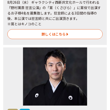
8月26日（水） ギャラクシティ西新井文化ホールで行われる
『野村萬斎 狂言公演』の「茸（くさびら）」に茸役で出演す
るお子様4名を募集致します。狂言師による3日間の指導の
後、本公演では狂言師と共にご出演頂きます。
※茸とはキノコのこと
詳しくはこちら