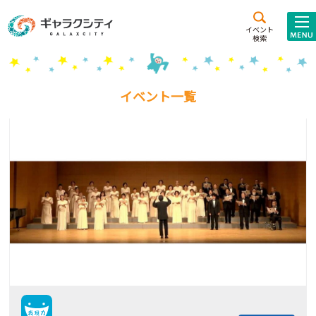
アクセス
施設案内
イベント
検索
こども
西新井
施設･
未来創造館
文化ホール
アトラクション
イベント一覧
ギャラクシティとは
施設貸出･団体利用
こどもみーてぃんぐ
Gがくえん
ブランドからの
お知らせ
いっしょに創る
イベントレポート