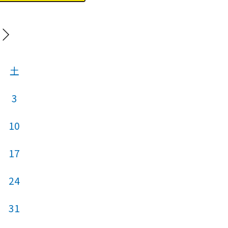
20
土
日
月
火
3
1
2
3
10
8
9
10
17
15
16
17
24
22
23
24
31
29
30
31