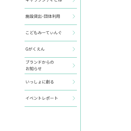
施設貸出･団体利用
2027年6月
こどもみーてぃんぐ
日
月
火
水
木
金
土
Gがくえん
1
2
3
4
5
ブランドからの
お知らせ
6
7
8
9
10
11
12
いっしょに創る
13
14
15
16
17
18
19
イベントレポート
20
21
22
23
24
25
26
27
28
29
30