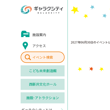
施設案内
2027年06月30日のイベン
アクセス
イベント検索
こども
未来創造館
西新井
文化ホール
施設･
アトラクション
ギャラクシティとは