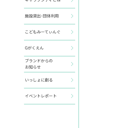
施設貸出･団体利用
2027年4月
こどもみーてぃんぐ
日
月
火
水
木
金
土
Gがくえん
1
2
3
ブランドからの
お知らせ
4
5
6
7
8
9
10
いっしょに創る
11
12
13
14
15
16
17
イベントレポート
18
19
20
21
22
23
24
25
26
27
28
29
30