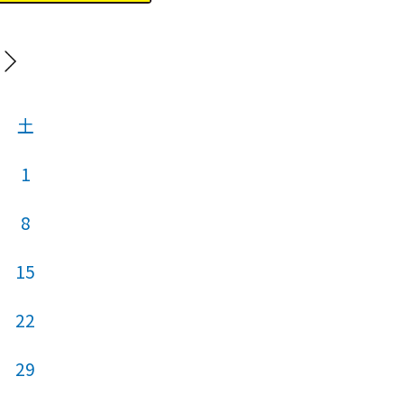
20
土
日
月
火
1
1
8
6
7
8
15
13
14
15
22
20
21
22
29
27
28
29