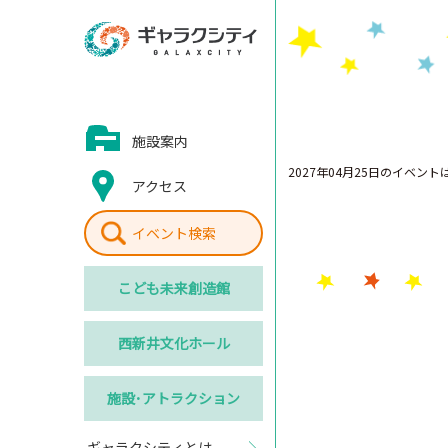
施設案内
2027年04月25日のイベン
アクセス
イベント検索
こども
未来創造館
西新井
文化ホール
施設･
アトラクション
ギャラクシティとは