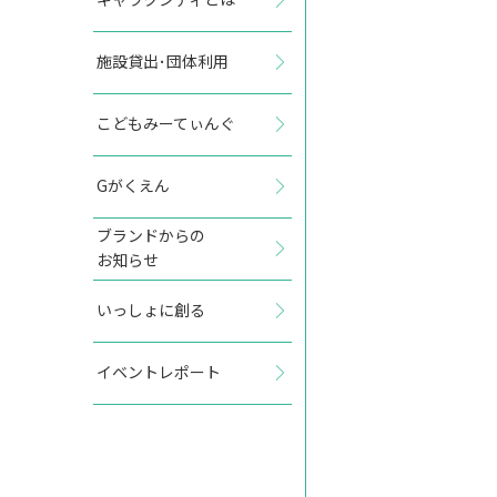
施設貸出･団体利用
2026年10月
こどもみーてぃんぐ
日
月
火
水
木
金
土
Gがくえん
1
2
3
ブランドからの
お知らせ
4
5
6
7
8
9
10
いっしょに創る
11
12
13
14
15
16
17
イベントレポート
18
19
20
21
22
23
24
25
26
27
28
29
30
31