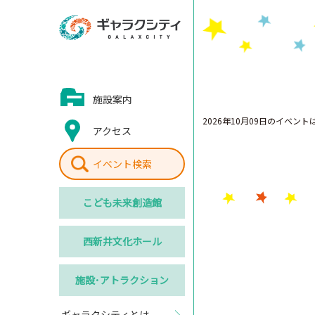
施設案内
2026年10月09日のイベン
アクセス
イベント検索
こども
未来創造館
西新井
文化ホール
施設･
アトラクション
ギャラクシティとは