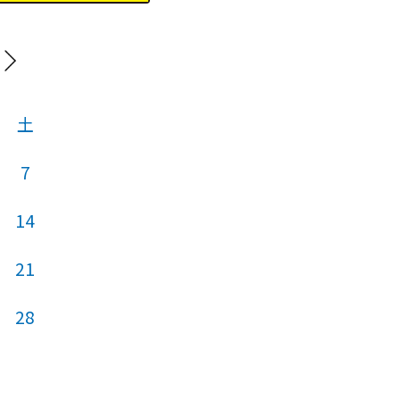
202
土
日
月
火
7
1
14
6
7
8
21
13
14
15
28
20
21
22
27
28
29