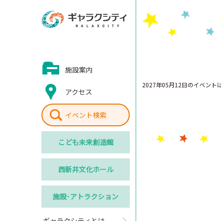
施設案内
2027年05月12日のイベン
アクセス
イベント検索
こども
未来創造館
西新井
文化ホール
施設･
アトラクション
ギャラクシティとは