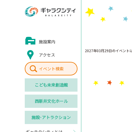
施設案内
2027年03月29日のイベン
アクセス
イベント検索
こども
未来創造館
西新井
文化ホール
施設･
アトラクション
ギャラクシティとは