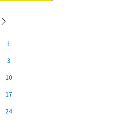
20
土
日
月
火
3
10
2
3
4
17
9
10
11
24
16
17
18
23
24
25