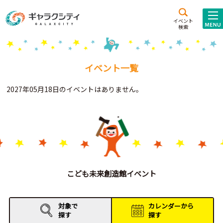
アクセス
施設案内
イベント
検索
こども
西新井
施設･
未来創造館
文化ホール
アトラクション
イベント一覧
ギャラクシティとは
2027年05月18日のイベントはありません。
施設貸出･団体利用
こどもみーてぃんぐ
Gがくえん
ブランドからの
お知らせ
こども未来創造館イベント
いっしょに創る
対象で
カレンダーから
探す
探す
イベントレポート