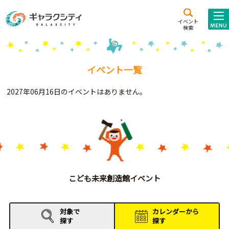
アクセス
施設案内
イベント
検索
こども
西新井
施設･
未来創造館
文化ホール
アトラクション
イベント一覧
ギャラクシティとは
2027年06月16日のイベントはありません。
施設貸出･団体利用
こどもみーてぃんぐ
Gがくえん
ブランドからの
お知らせ
こども未来創造館イベント
いっしょに創る
対象で
カレンダーから
探す
探す
イベントレポート