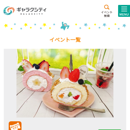
アクセス
施設案内
イベント
検索
こども
西新井
施設･
未来創造館
文化ホール
アトラクション
イベント一覧
ギャラクシティとは
施設貸出･団体利用
こどもみーてぃんぐ
Gがくえん
ブランドからの
お知らせ
いっしょに創る
イベントレポート