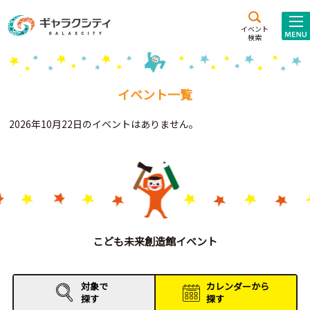
アクセス
施設案内
イベント
検索
こども
西新井
施設･
未来創造館
文化ホール
アトラクション
イベント一覧
ギャラクシティとは
2026年10月22日のイベントはありません。
施設貸出･団体利用
こどもみーてぃんぐ
Gがくえん
ブランドからの
お知らせ
こども未来創造館イベント
いっしょに創る
対象で
カレンダーから
探す
探す
イベントレポート