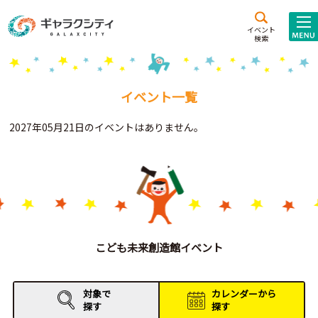
アクセス
施設案内
イベント
検索
こども
西新井
施設･
未来創造館
文化ホール
アトラクション
イベント一覧
ギャラクシティとは
2027年05月21日のイベントはありません。
施設貸出･団体利用
こどもみーてぃんぐ
Gがくえん
ブランドからの
お知らせ
こども未来創造館イベント
いっしょに創る
対象で
カレンダーから
探す
探す
イベントレポート