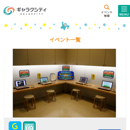
アクセス
施設案内
イベント
検索
こども
西新井
施設･
未来創造館
文化ホール
アトラクション
イベント一覧
ギャラクシティとは
施設貸出･団体利用
こどもみーてぃんぐ
Gがくえん
ブランドからの
お知らせ
いっしょに創る
イベントレポート