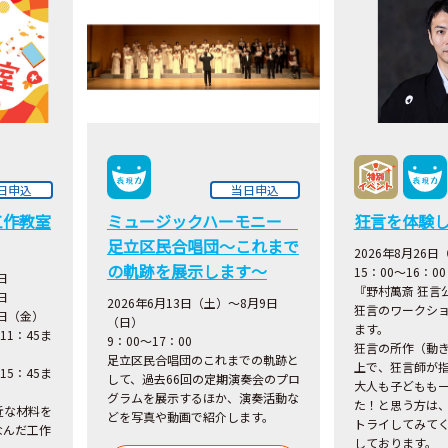
日申込
当日申込
工作教室
ミュージックハーモニー
狂言を体験
足立区民合唱団～これまで
2026年8月26日
の軌跡を展示します～
15：00～16：00
日
『野村萬斎 狂言
日
2026年6月13日（土）～8月9日
狂言のワークシ
1日（金）
（日）
ます。
11：45ま
9：00～17：00
狂言の所作（動
足立区民合唱団のこれまでの軌跡と
上で、狂言師が
15：45ま
して、過去66回の定期演奏会のプロ
大人も子どもも
グラムを展示するほか、演奏活動な
た！と思う方は
近な材料を
どを写真や動画で紹介します。
トライしてみて
なんだ工作
しております。