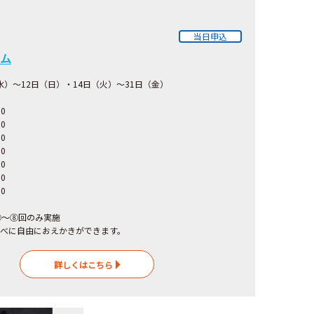
当日申込
ム
（水）～12日（日）・14日（火）～31日（金）
00
0
：00
0
：00
0
：00
0
⑤～⑧回のみ実施
べに自由におえかきができます。
詳しくはこちら