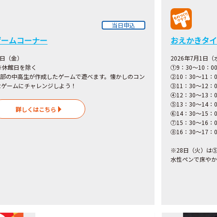
当日申込
ゲームコーナー
おえかきタイ
1日（金）
2026年7月1日
 ※休館日を除く
①9：30～10：
ム部の中高生が作成したゲームで遊べます。懐かしのコン
②10：30～11：0
なゲームにチャレンジしよう！
③11：30～12
④12：30～13：0
⑤13：30～14
詳しくはこちら
⑥14：30～15：0
⑦15：30～16
⑧16：30～17：0
※28日（火）は
水性ペンで床やか