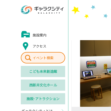
施設案内
アクセス
イベント検索
こども
未来創造館
西新井
文化ホール
施設･
アトラクション
ギャラクシティとは