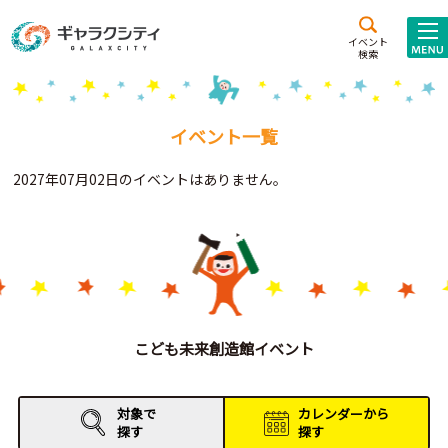
アクセス
施設案内
イベント
検索
こども
西新井
施設･
未来創造館
文化ホール
アトラクション
イベント一覧
ギャラクシティとは
2027年07月02日のイベントはありません。
施設貸出･団体利用
こどもみーてぃんぐ
Gがくえん
ブランドからの
お知らせ
こども未来創造館イベント
いっしょに創る
対象で
カレンダーから
探す
探す
イベントレポート