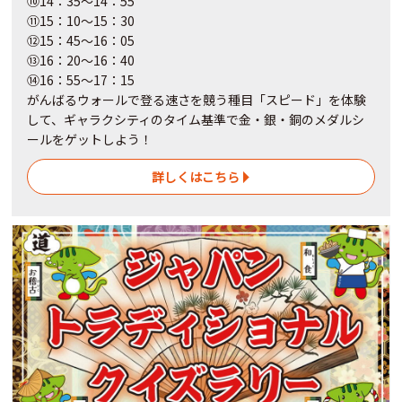
⑩14：35～14：55
⑪15：10～15：30
⑫15：45～16：05
⑬16：20～16：40
⑭16：55～17：15
がんばるウォールで登る速さを競う種目「スピード」を体験
して、ギャラクシティのタイム基準で金・銀・銅のメダルシ
ールをゲットしよう！
詳しくはこちら