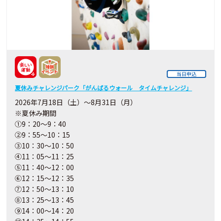
当日申込
夏休みチャレンジパーク「がんばるウォール タイムチャレンジ」
2026年7月18日（土）～8月31日（月）
※夏休み期間
①9：20～9：40
②9：55～10：15
③10：30～10：50
④11：05～11：25
⑤11：40～12：00
⑥12：15～12：35
⑦12：50～13：10
⑧13：25～13：45
⑨14：00～14：20