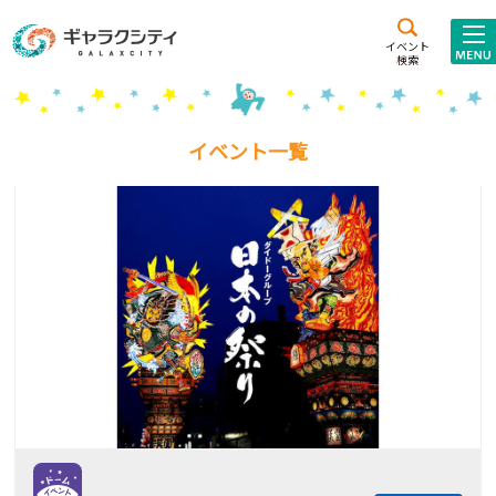
アクセス
施設案内
イベント
検索
こども
西新井
施設･
未来創造館
文化ホール
アトラクション
イベント一覧
ギャラクシティとは
施設貸出･団体利用
こどもみーてぃんぐ
Gがくえん
ブランドからの
お知らせ
いっしょに創る
イベントレポート