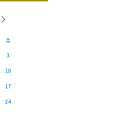
20
土
日
月
火
3
10
2
3
4
17
9
10
11
24
16
17
18
23
24
25