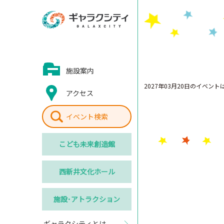
施設案内
2027年03月20日のイベン
アクセス
イベント検索
こども
未来創造館
西新井
文化ホール
施設･
アトラクション
ギャラクシティとは