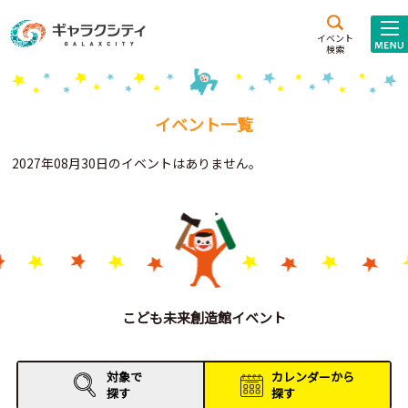
アクセス
施設案内
イベント
検索
こども
西新井
施設･
未来創造館
文化ホール
アトラクション
イベント一覧
ギャラクシティとは
2027年08月30日のイベントはありません。
施設貸出･団体利用
こどもみーてぃんぐ
Gがくえん
ブランドからの
お知らせ
こども未来創造館イベント
いっしょに創る
対象で
カレンダーから
探す
探す
イベントレポート