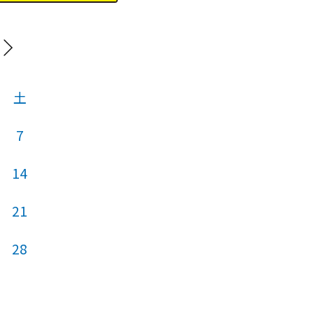
20
土
日
月
火
7
14
5
6
7
21
12
13
14
28
19
20
21
26
27
28