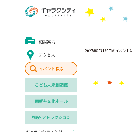
施設案内
2027年07月30日のイベン
アクセス
イベント検索
こども
未来創造館
西新井
文化ホール
施設･
アトラクション
ギャラクシティとは