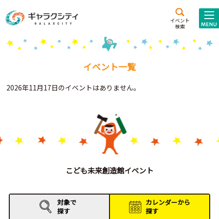
アクセス
施設案内
イベント
検索
こども
西新井
施設･
未来創造館
文化ホール
アトラクション
イベント一覧
ギャラクシティとは
2026年11月17日のイベントはありません。
施設貸出･団体利用
こどもみーてぃんぐ
Gがくえん
ブランドからの
お知らせ
こども未来創造館イベント
いっしょに創る
対象で
カレンダーから
探す
探す
イベントレポート