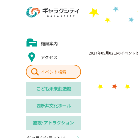
施設案内
2027年05月02日のイベン
アクセス
イベント検索
こども
未来創造館
西新井
文化ホール
施設･
アトラクション
ギャラクシティとは