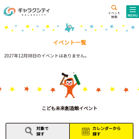
アクセス
施設案内
イベント
検索
こども
西新井
施設･
未来創造館
文化ホール
アトラクション
イベント一覧
ギャラクシティとは
2027年12月08日のイベントはありません。
施設貸出･団体利用
こどもみーてぃんぐ
Gがくえん
ブランドからの
お知らせ
こども未来創造館イベント
いっしょに創る
対象で
カレンダーから
探す
探す
イベントレポート