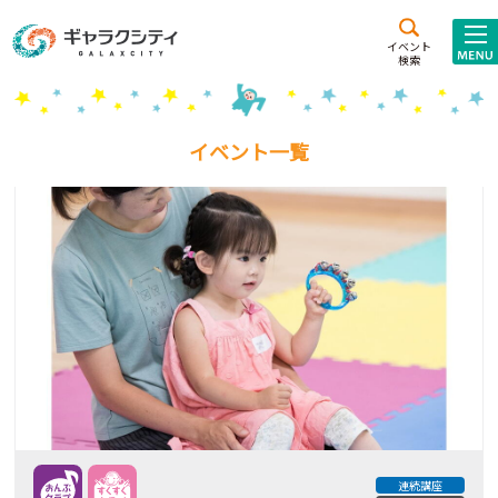
アクセス
施設案内
イベント
検索
こども
西新井
施設･
未来創造館
文化ホール
アトラクション
イベント一覧
ギャラクシティとは
施設貸出･団体利用
こどもみーてぃんぐ
Gがくえん
ブランドからの
お知らせ
いっしょに創る
連続講座
イベントレポート