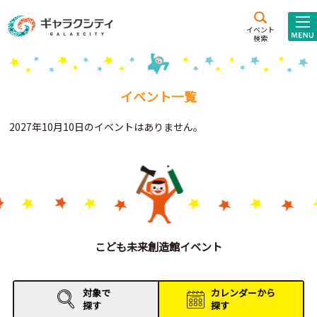
アクセス
施設案内
イベント
検索
こども
西新井
施設･
未来創造館
文化ホール
アトラクション
イベント一覧
ギャラクシティとは
2027年10月10日のイベントはありません。
施設貸出･団体利用
こどもみーてぃんぐ
Gがくえん
ブランドからの
お知らせ
こども未来創造館イベント
いっしょに創る
対象で
カレンダーから
探す
探す
イベントレポート