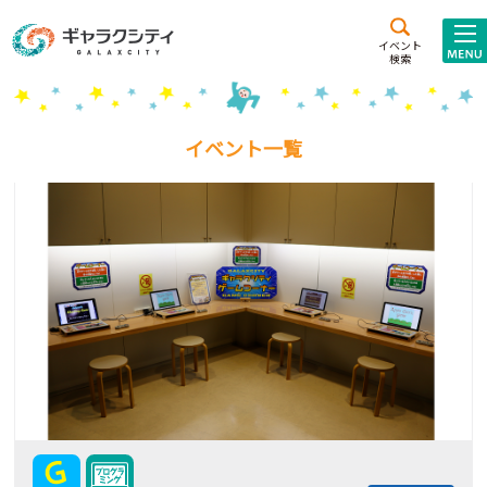
アクセス
施設案内
イベント
検索
こども
西新井
施設･
未来創造館
文化ホール
アトラクション
イベント一覧
ギャラクシティとは
施設貸出･団体利用
こどもみーてぃんぐ
Gがくえん
ブランドからの
お知らせ
いっしょに創る
イベントレポート