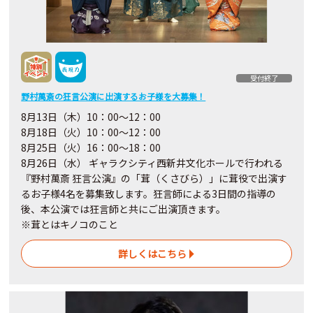
受付終了
野村萬斎の狂言公演に出演するお子様を大募集！
8月13日（木）10：00〜12：00
8月18日（火）10：00〜12：00
8月25日（火）16：00～18：00
8月26日（水） ギャラクシティ西新井文化ホールで行われる
『野村萬斎 狂言公演』の「茸（くさびら）」に茸役で出演す
るお子様4名を募集致します。狂言師による3日間の指導の
後、本公演では狂言師と共にご出演頂きます。
※茸とはキノコのこと
詳しくはこちら