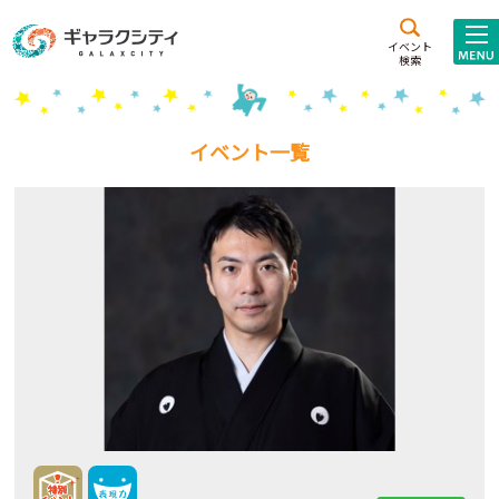
アクセス
施設案内
イベント
検索
こども
西新井
施設･
未来創造館
文化ホール
アトラクション
イベント一覧
ギャラクシティとは
施設貸出･団体利用
こどもみーてぃんぐ
Gがくえん
ブランドからの
お知らせ
いっしょに創る
イベントレポート