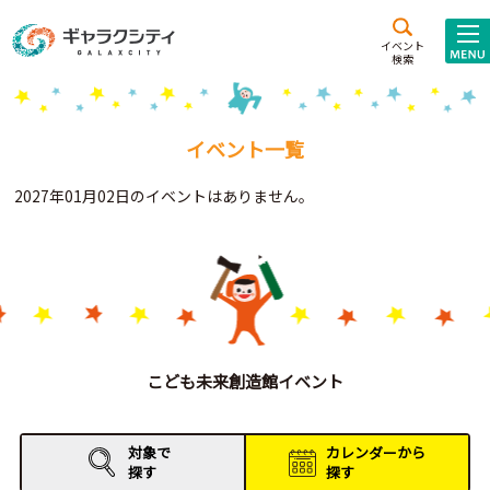
アクセス
施設案内
イベント
検索
こども
西新井
施設･
未来創造館
文化ホール
アトラクション
イベント一覧
ギャラクシティとは
2027年01月02日のイベントはありません。
施設貸出･団体利用
こどもみーてぃんぐ
Gがくえん
ブランドからの
お知らせ
こども未来創造館イベント
いっしょに創る
対象で
カレンダーから
探す
探す
イベントレポート