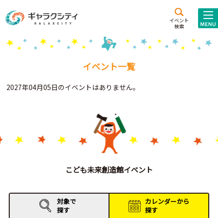
アクセス
施設案内
イベント
検索
こども
西新井
施設･
未来創造館
文化ホール
アトラクション
イベント一覧
ギャラクシティとは
2027年04月05日のイベントはありません。
施設貸出･団体利用
こどもみーてぃんぐ
Gがくえん
ブランドからの
お知らせ
こども未来創造館イベント
いっしょに創る
対象で
カレンダーから
探す
探す
イベントレポート