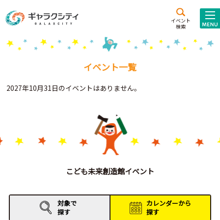
アクセス
施設案内
イベント
検索
こども
西新井
施設･
未来創造館
文化ホール
アトラクション
イベント一覧
ギャラクシティとは
2027年10月31日のイベントはありません。
施設貸出･団体利用
こどもみーてぃんぐ
Gがくえん
ブランドからの
お知らせ
こども未来創造館イベント
いっしょに創る
対象で
カレンダーから
探す
探す
イベントレポート