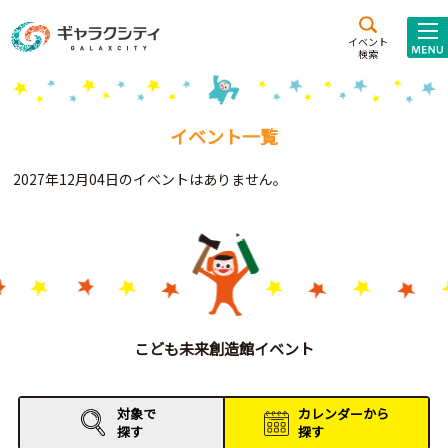
アクセス
施設案内
イベント
検索
こども
西新井
施設･
未来創造館
文化ホール
アトラクション
イベント一覧
ギャラクシティとは
2027年12月04日のイベントはありません。
施設貸出･団体利用
こどもみーてぃんぐ
Gがくえん
ブランドからの
お知らせ
こども未来創造館イベント
いっしょに創る
対象で
カレンダーから
探す
探す
イベントレポート