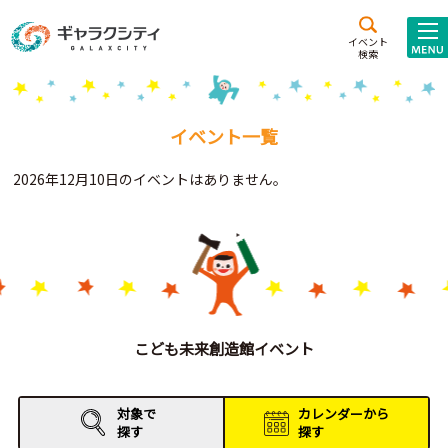
アクセス
施設案内
イベント
検索
こども
西新井
施設･
未来創造館
文化ホール
アトラクション
イベント一覧
ギャラクシティとは
2026年12月10日のイベントはありません。
施設貸出･団体利用
こどもみーてぃんぐ
Gがくえん
ブランドからの
お知らせ
こども未来創造館イベント
いっしょに創る
対象で
カレンダーから
探す
探す
イベントレポート