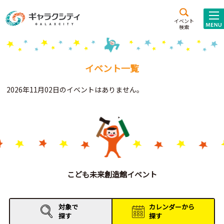
アクセス
施設案内
イベント
検索
こども
西新井
施設･
未来創造館
文化ホール
アトラクション
イベント一覧
ギャラクシティとは
2026年11月02日のイベントはありません。
施設貸出･団体利用
こどもみーてぃんぐ
Gがくえん
ブランドからの
お知らせ
こども未来創造館イベント
いっしょに創る
対象で
カレンダーから
探す
探す
イベントレポート