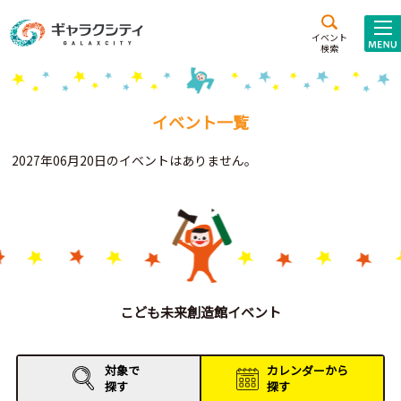
アクセス
施設案内
イベント
検索
こども
西新井
施設･
未来創造館
文化ホール
アトラクション
イベント一覧
ギャラクシティとは
2027年06月20日のイベントはありません。
施設貸出･団体利用
こどもみーてぃんぐ
Gがくえん
ブランドからの
お知らせ
こども未来創造館イベント
いっしょに創る
対象で
カレンダーから
探す
探す
イベントレポート