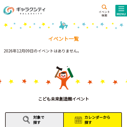
アクセス
施設案内
イベント
検索
こども
西新井
施設･
未来創造館
文化ホール
アトラクション
イベント一覧
ギャラクシティとは
2026年12月09日のイベントはありません。
施設貸出･団体利用
こどもみーてぃんぐ
Gがくえん
ブランドからの
お知らせ
こども未来創造館イベント
いっしょに創る
対象で
カレンダーから
探す
探す
イベントレポート