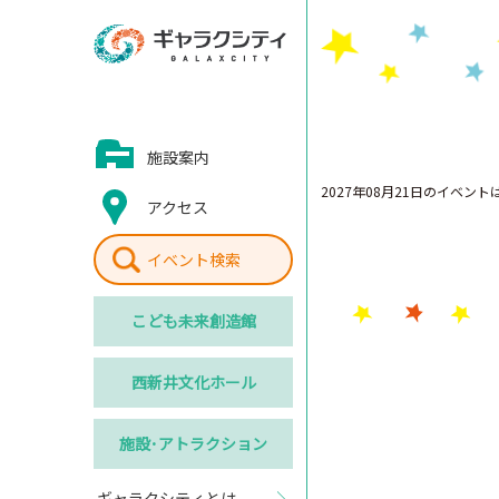
施設案内
2027年08月21日のイベン
アクセス
イベント検索
こども
未来創造館
西新井
文化ホール
施設･
アトラクション
ギャラクシティとは