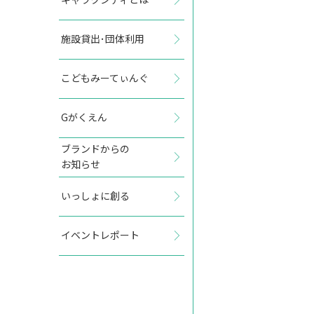
施設貸出･団体利用
2027年8月
こどもみーてぃんぐ
日
月
火
水
木
金
土
Gがくえん
1
2
3
4
5
6
7
ブランドからの
お知らせ
8
9
10
11
12
13
14
いっしょに創る
15
16
17
18
19
20
21
イベントレポート
22
23
24
25
26
27
28
29
30
31