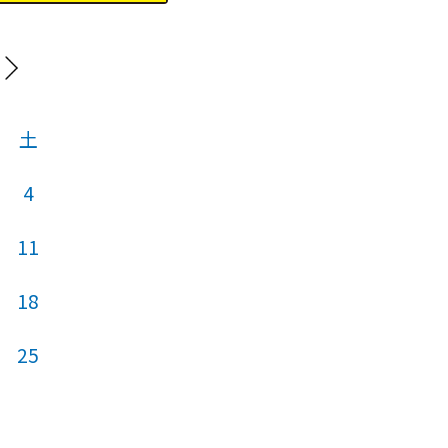
202
土
日
月
火
4
11
3
4
5
18
10
11
12
25
17
18
19
24
25
26