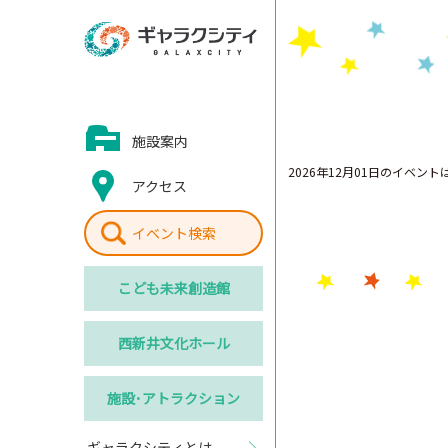
施設案内
2026年12月01日のイベン
アクセス
イベント検索
こども
未来創造館
西新井
文化ホール
施設･
アトラクション
ギャラクシティとは