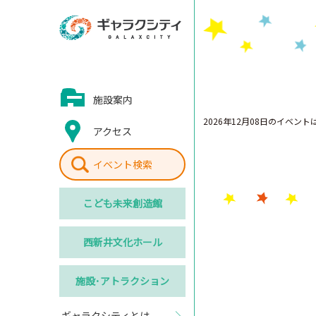
施設案内
2026年12月08日のイベン
アクセス
イベント検索
こども
未来創造館
西新井
文化ホール
施設･
アトラクション
ギャラクシティとは