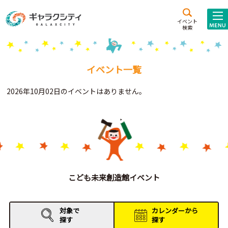
アクセス
施設案内
イベント
検索
こども
西新井
施設･
未来創造館
文化ホール
アトラクション
イベント一覧
ギャラクシティとは
2026年10月02日のイベントはありません。
施設貸出･団体利用
こどもみーてぃんぐ
Gがくえん
ブランドからの
お知らせ
こども未来創造館イベント
いっしょに創る
対象で
カレンダーから
探す
探す
イベントレポート