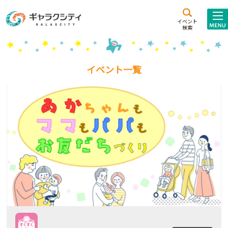
アクセス
施設案内
イベント
検索
こども
西新井
施設･
未来創造館
文化ホール
アトラクション
イベント一覧
ギャラクシティとは
施設貸出･団体利用
こどもみーてぃんぐ
Gがくえん
ブランドからの
お知らせ
いっしょに創る
イベントレポート