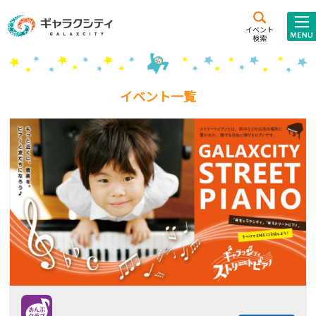
アクセス
施設案内
イベント
検索
こども
西新井
施設･
未来創造館
文化ホール
アトラクション
イベント一覧
ギャラクシティとは
施設貸出･団体利用
こどもみーてぃんぐ
Gがくえん
ブランドからの
お知らせ
いっしょに創る
イベントレポート