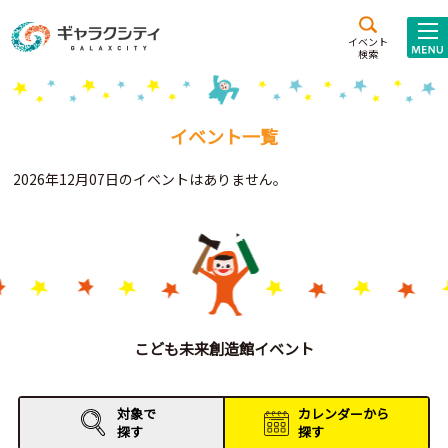
アクセス
施設案内
イベント
検索
こども
西新井
施設･
未来創造館
文化ホール
アトラクション
イベント一覧
ギャラクシティとは
2026年12月07日のイベントはありません。
施設貸出･団体利用
こどもみーてぃんぐ
Gがくえん
ブランドからの
お知らせ
こども未来創造館イベント
いっしょに創る
対象で
カレンダーから
探す
探す
イベントレポート