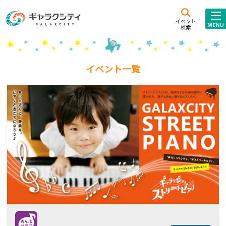
アクセス
施設案内
イベント
検索
こども
西新井
施設･
未来創造館
文化ホール
アトラクション
イベント一覧
ギャラクシティとは
施設貸出･団体利用
こどもみーてぃんぐ
Gがくえん
ブランドからの
お知らせ
いっしょに創る
イベントレポート