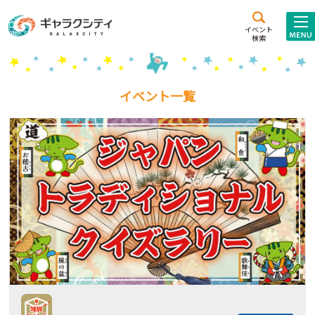
アクセス
施設案内
イベント
検索
こども
西新井
施設･
未来創造館
文化ホール
アトラクション
イベント一覧
ギャラクシティとは
施設貸出･団体利用
こどもみーてぃんぐ
Gがくえん
ブランドからの
お知らせ
いっしょに創る
イベントレポート