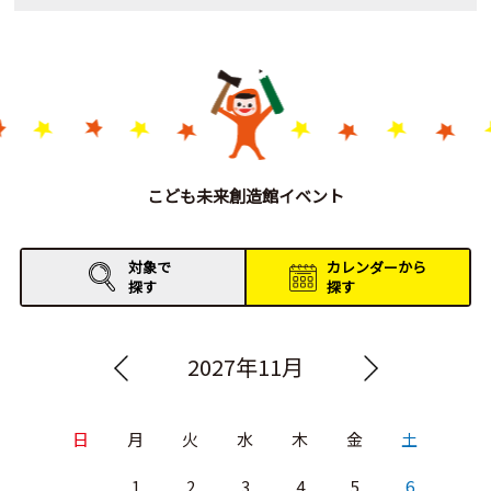
こども未来創造館イベント
対象で
カレンダーから
探す
探す
2027年11月
日
月
火
水
木
金
土
1
2
3
4
5
6