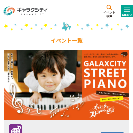
アクセス
施設案内
イベント
検索
こども
西新井
施設･
未来創造館
文化ホール
アトラクション
イベント一覧
ギャラクシティとは
施設貸出･団体利用
こどもみーてぃんぐ
Gがくえん
ブランドからの
お知らせ
いっしょに創る
イベントレポート