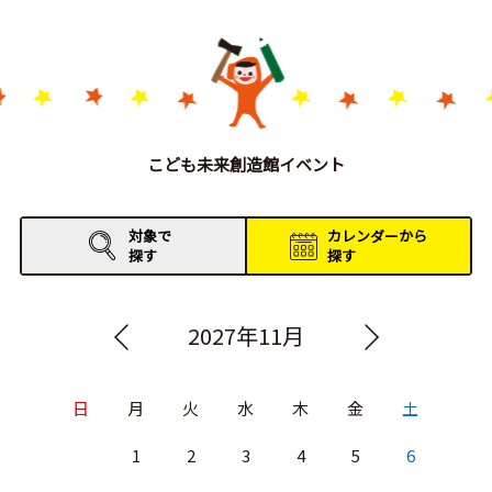
こども未来創造館イベント
対象で
カレンダーから
探す
探す
2027年11月
日
月
火
水
木
金
土
1
2
3
4
5
6