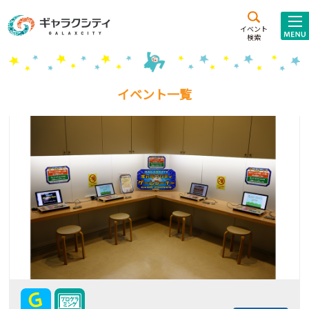
アクセス
施設案内
イベント
検索
こども
西新井
施設･
未来創造館
文化ホール
アトラクション
イベント一覧
ギャラクシティとは
施設貸出･団体利用
こどもみーてぃんぐ
Gがくえん
ブランドからの
お知らせ
いっしょに創る
イベントレポート